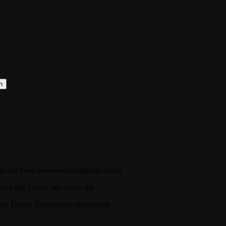
h
as mit Ihren personenbezogenen Daten
ind alle Daten, mit denen Sie
n zum Thema Datenschutz entnehmen