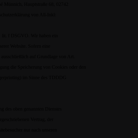
é Münnich, Hauptstraße 68, 02742
schutzerklärung von All-Inkl:
1 lit. f DSGVO. Wir haben ein
serer Website. Sofern eine
 ausschließlich auf Grundlage von Art.
gung die Speicherung von Cookies oder den
ingerprinting) im Sinne des TDDDG
ng des oben genannten Dienstes
orgeschriebenen Vertrag, der
sitebesucher nur nach unseren